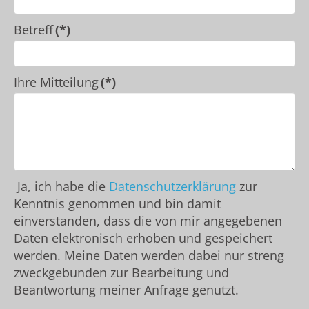
Betreff
(*)
Ihre Mitteilung
(*)
Ja, ich habe die
Datenschutzerklärung
zur
Kenntnis genommen und bin damit
einverstanden, dass die von mir angegebenen
Daten elektronisch erhoben und gespeichert
werden. Meine Daten werden dabei nur streng
zweckgebunden zur Bearbeitung und
Beantwortung meiner Anfrage genutzt.